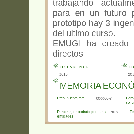
trabajando actualm
para en un futuro p
prototipo hay 3 inge
del ultimo curso.
EMUGI ha creado d
directos
FECHA DE INICIO
FE
2010
20
MEMORIA ECONÓ
Presupuesto total:
Porc
600000 €
solic
Porcentaje aportado por otras
En
90 %
entidades: