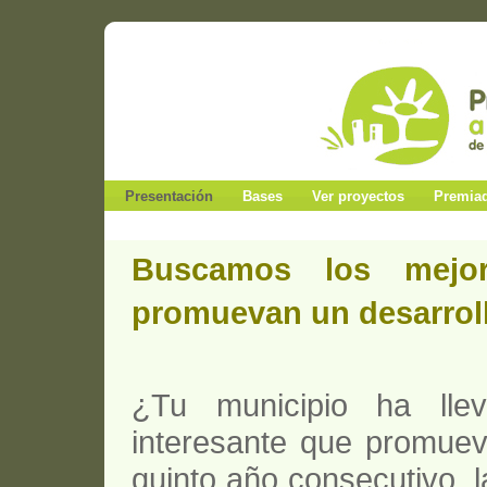
Presentación
Bases
Ver proyectos
Premia
Buscamos los mejor
promuevan un desarroll
¿Tu municipio ha lle
interesante que promuev
quinto año consecutivo,