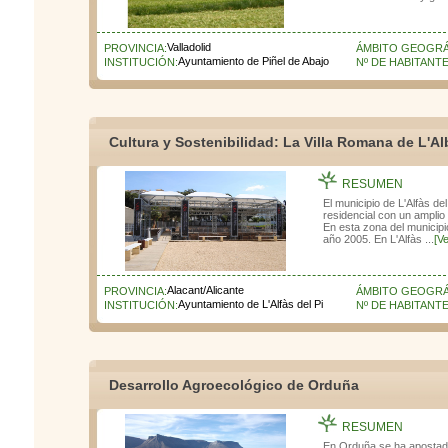
Valladolid
PROVINCIA:
ÁMBITO GEOGRÁ
Ayuntamiento de Piñel de Abajo
INSTITUCIÓN:
Nº DE HABITANTE
Cultura y Sostenibilidad: La Villa Romana de L'Al
RESUMEN
El municipio de L'Alfàs del
residencial con un amplio 
En esta zona del municipi
año 2005. En L'Alfàs ...
[V
Alacant/Alicante
PROVINCIA:
ÁMBITO GEOGRÁ
Ayuntamiento de L'Alfàs del Pi
INSTITUCIÓN:
Nº DE HABITANTE
Desarrollo Agroecológico de Orduña
RESUMEN
En Orduña se ha apostado 