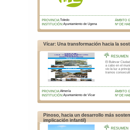
Toledo
PROVINCIA:
ÁMBITO 
Ayuntamiento de Ugena
INSTITUCIÓN:
Nº DE HA
Vícar: Una transformación hacia la sost
RESUMEN
El Bulevar Ciuda
a cabo en el muni
vio la luz a prin
tramos consecuti
Almería
PROVINCIA:
ÁMBITO 
Ayuntamiento de Vícar
INSTITUCIÓN:
Nº DE HA
Pinoso, hacia un desarrollo más sosteni
implicación infantil)
RESUMEN